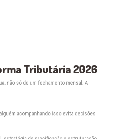
forma Tributária 2026
ua
, não só de um fechamento mensal. A
r alguém acompanhando isso evita decisões
l, estratégia de precificação e estruturação