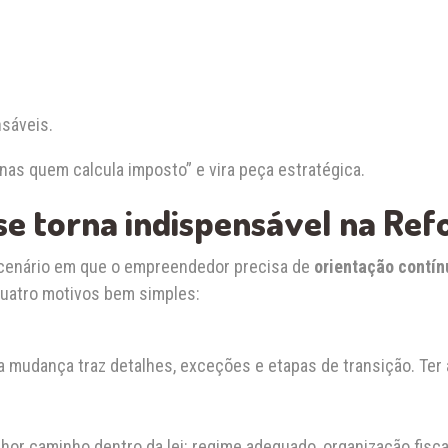
nsáveis.
enas quem calcula imposto” e vira peça estratégica.
se torna indispensável na Re
m cenário em que o empreendedor precisa de
orientação contín
quatro motivos bem simples:
a mudança traz detalhes, exceções e etapas de transição. Te
lhor caminho dentro da lei: regime adequado, organização fisca