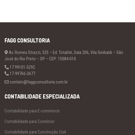
FAGG CONSULTORIA
Av. Romeu Strazzi, 325 – Ed. Totalité, Sala 206, Vila Sinibaldi – São
José do Rio Preto – SP – CEP: 15084-010
17 99101-5292
17-99766-2677
contato@faggconsultoria.com.br
CONTABILIDADE ESPECIALIZADA
Contabilidade para E-commerce
Contabilidade para Comércio
Contabilidade para Construção Civil