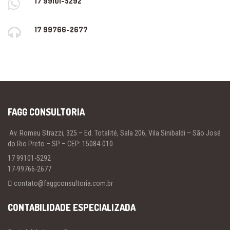
17 99101-5292
17 99766-2677
FAGG CONSULTORIA
Av. Romeu Strazzi, 325 – Ed. Totalité, Sala 206, Vila Sinibaldi – São José
do Rio Preto – SP – CEP: 15084-010
17 99101-5292
17-99766-2677
contato@faggconsultoria.com.br
CONTABILIDADE ESPECIALIZADA